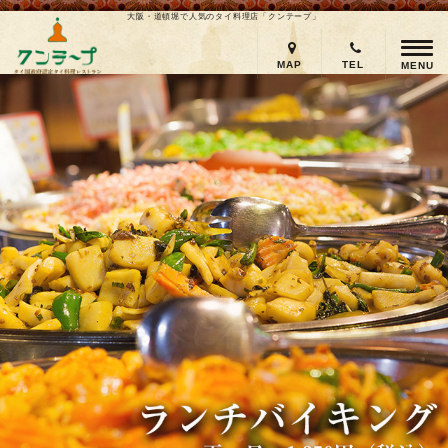
大阪・道頓堀で人気のタイ料理店「クンテープ」
MAP
TEL
MENU