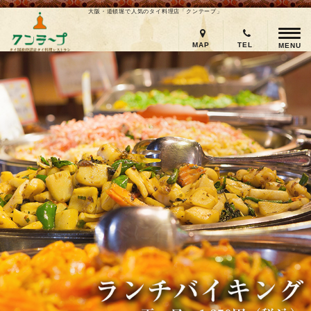
大阪・道頓堀で人気のタイ料理店「クンテープ」
MAP
TEL
MENU